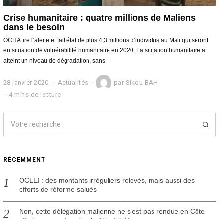
Crise humanitaire : quatre millions de Maliens
dans le besoin
OCHA tire l’alerte et fait état de plus 4,3 millions d’individus au Mali qui seront
en situation de vulnérabilité humanitaire en 2020. La situation humanitaire a
atteint un niveau de dégradation, sans
28 janvier 2020
2
Actualités
par
Sikou BAH
9
4 mins de lecture
j
a
n
v
i
e
r
RÉCEMMENT
2
0
2
OCLEI : des montants irréguliers relevés, mais aussi des
0
efforts de réforme salués
Non, cette délégation malienne ne s’est pas rendue en Côte