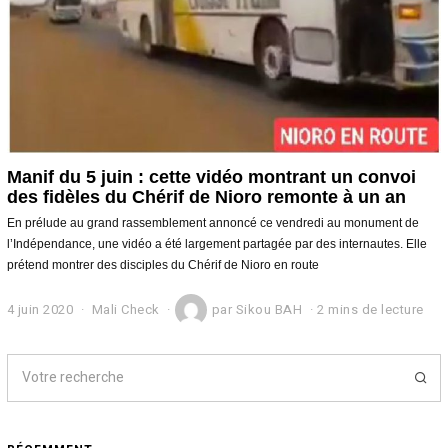
Manif du 5 juin : cette vidéo montrant un convoi
des fidèles du Chérif de Nioro remonte à un an
En prélude au grand rassemblement annoncé ce vendredi au monument de
l’Indépendance, une vidéo a été largement partagée par des internautes. Elle
prétend montrer des disciples du Chérif de Nioro en route
4 juin 2020
5
Mali Check
par
Sikou BAH
2 mins de lecture
j
u
i
n
2
0
2