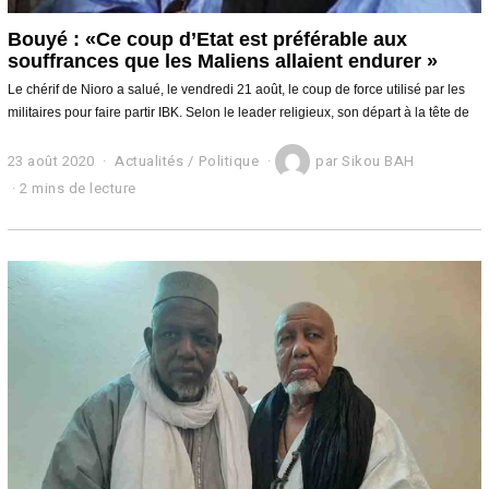
Bouyé : «Ce coup d’Etat est préférable aux
souffrances que les Maliens allaient endurer »
Le chérif de Nioro a salué, le vendredi 21 août, le coup de force utilisé par les
militaires pour faire partir IBK. Selon le leader religieux, son départ à la tête de
23 août 2020
2
Actualités
/
Politique
par
Sikou BAH
3
2 mins de lecture
a
o
û
t
2
0
2
0