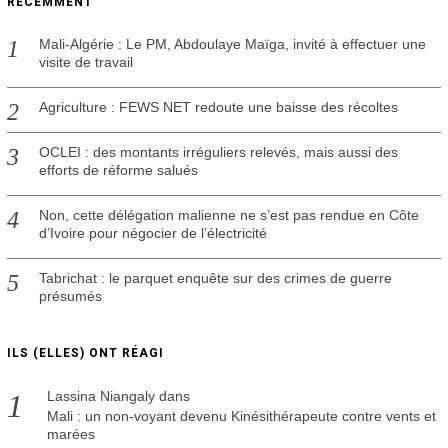
RÉCEMMENT
0
Mali-Algérie : Le PM, Abdoulaye Maïga, invité à effectuer une
visite de travail
Agriculture : FEWS NET redoute une baisse des récoltes
OCLEI : des montants irréguliers relevés, mais aussi des
efforts de réforme salués
Non, cette délégation malienne ne s’est pas rendue en Côte
d’Ivoire pour négocier de l’électricité
Tabrichat : le parquet enquête sur des crimes de guerre
présumés
ILS (ELLES) ONT RÉAGI
Lassina Niangaly
dans
Mali : un non-voyant devenu Kinésithérapeute contre vents et
marées