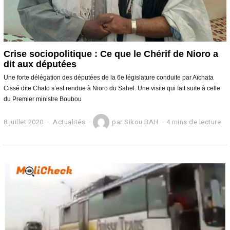
Crise sociopolitique : Ce que le Chérif de Nioro a
dit aux députées
Une forte délégation des députées de la 6e législature conduite par Aïchata
Cissé dite Chato s’est rendue à Nioro du Sahel. Une visite qui fait suite à celle
du Premier ministre Boubou
8 juillet 2020
9
Actualités
par
Sikou BAH
4 mins de lecture
j
u
i
l
l
e
t
2
0
2
0