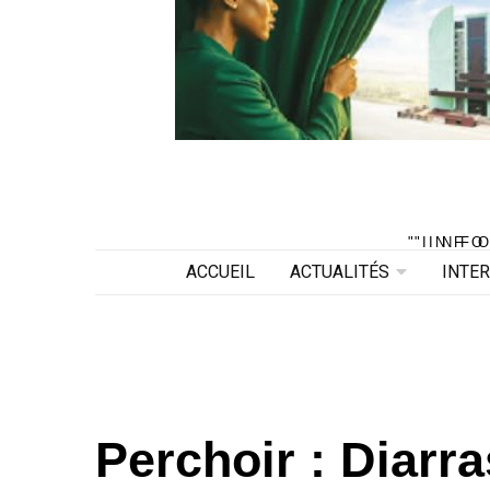
"INF
"INF
ACCUEIL
ACTUALITÉS
INTE
Perchoir : Diarr