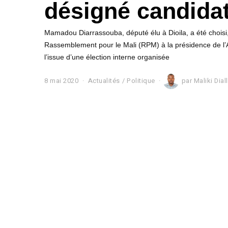
désigné candida
Mamadou Diarrassouba, député élu à Dioila, a été choisi,
Rassemblement pour le Mali (RPM) à la présidence de l’A
l’issue d’une élection interne organisée
8 mai 2020
8
Actualités
/
Politique
par
Maliki Dial
m
a
i
2
0
2
0