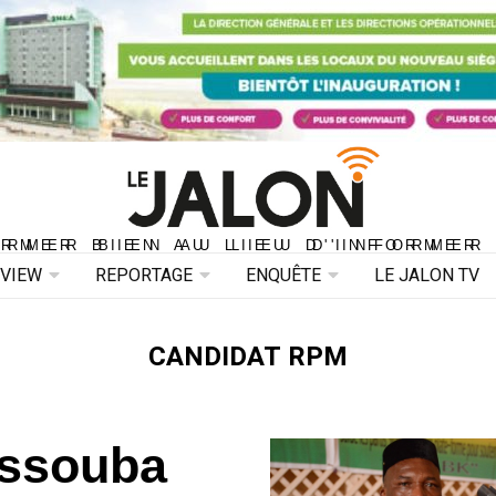
ORMER BIEN AU LIEU D'INFORMER 
ORMER BIEN AU LIEU D'INFORMER
RVIEW
REPORTAGE
ENQUÊTE
LE JALON TV
CANDIDAT RPM
assouba