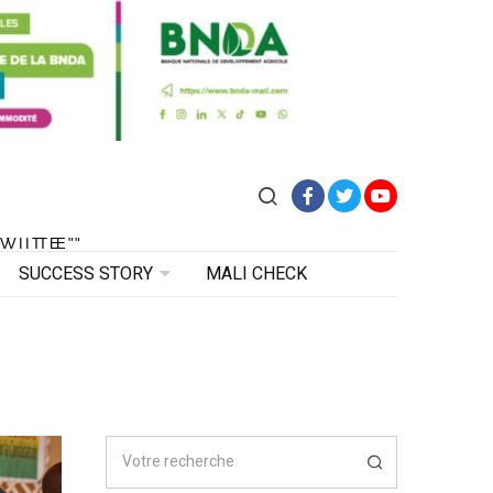
Facebook
Twitter
YouTube
VITE"
 VITE"
SUCCESS STORY
MALI CHECK