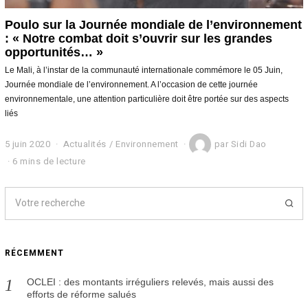
Poulo sur la Journée mondiale de l’environnement
: « Notre combat doit s’ouvrir sur les grandes
opportunités… »
Le Mali, à l’instar de la communauté internationale commémore le 05 Juin,
Journée mondiale de l’environnement. A l’occasion de cette journée
environnementale, une attention particulière doit être portée sur des aspects
liés
5 juin 2020
5
Actualités
/
Environnement
par
Sidi Dao
j
6 mins de lecture
u
i
n
2
0
2
0
RÉCEMMENT
OCLEI : des montants irréguliers relevés, mais aussi des
efforts de réforme salués