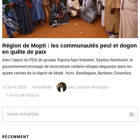
Région de Mopti : les communautés peul et dogon
en quête de paix
Avec l’appui du PDG du groupe Toguna Agro Industrie, Seydou Nantoumé, le
gouvernement envisage de reconstruire certains villages déguerpis dans les
quatre cercles de la région de Mopti : Koro, Bandiagara, Bankass, Douentza.
13 avril 2020
1
Actualités
par
Lassina Niangaly
3
7 mins de lecture
a
v
r
i
l
2
0
RÉCEMMENT
2