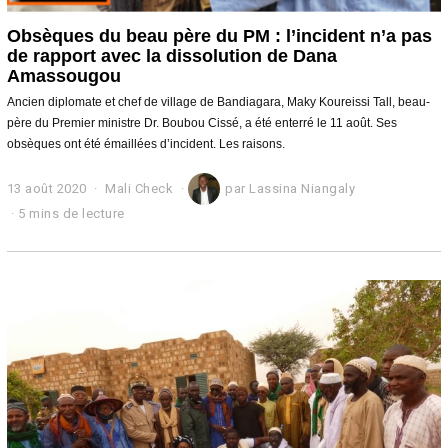
Obsèques du beau père du PM : l’incident n’a pas
de rapport avec la dissolution de Dana
Amassougou
Ancien diplomate et chef de village de Bandiagara, Maky Koureissi Tall, beau-
père du Premier ministre Dr. Boubou Cissé, a été enterré le 11 août. Ses
obsèques ont été émaillées d’incident. Les raisons.
13 août 2020
1
Mali Check
par
Lassina Niangaly
3
5 mins de lecture
a
o
û
t
2
0
2
0