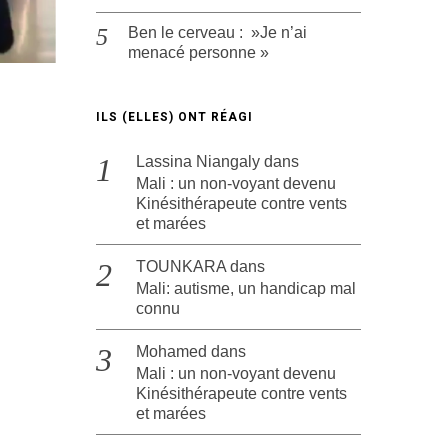
Ben le cerveau : »Je n’ai
menacé personne »
ILS (ELLES) ONT RÉAGI
Lassina Niangaly
dans
Mali : un non-voyant devenu
Kinésithérapeute contre vents
et marées
TOUNKARA
dans
Mali: autisme, un handicap mal
connu
Mohamed
dans
Mali : un non-voyant devenu
Kinésithérapeute contre vents
et marées