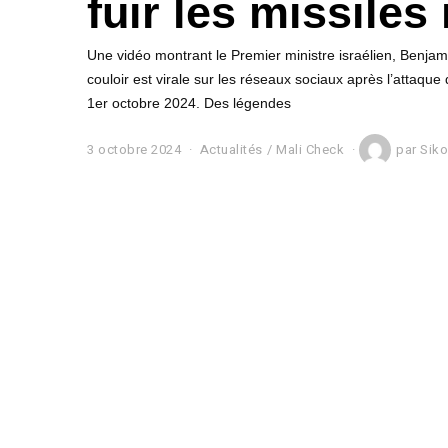
fuir les missiles
Une vidéo montrant le Premier ministre israélien, Benja
couloir est virale sur les réseaux sociaux après l’attaque d
1er octobre 2024. Des légendes
3 octobre 2024
4
Actualités
/
Mali Check
par
Sik
o
c
t
o
b
r
e
2
0
2
4