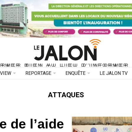
ORMER BIEN AU LIEU D'INFORMER 
ORMER BIEN AU LIEU D'INFORMER
RVIEW
REPORTAGE
ENQUÊTE
LE JALON TV
ATTAQUES
 de l’aide