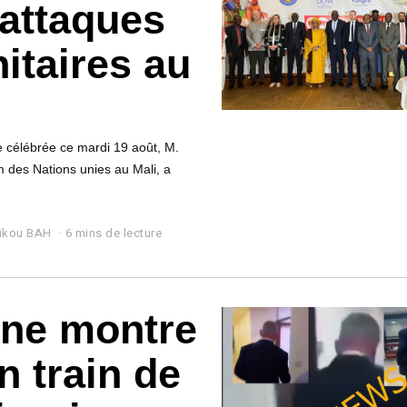
 attaques
itaires au
e célébrée ce mardi 19 août, M.
 des Nations unies au Mali, a
ikou BAH
6 mins de lecture
 ne montre
 train de