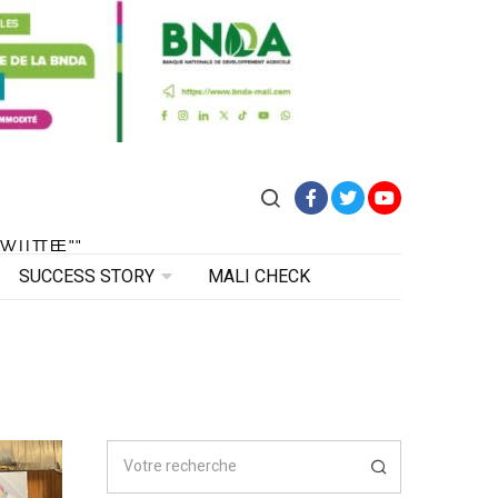
Facebook
Twitter
YouTube
VITE"
 VITE"
SUCCESS STORY
MALI CHECK