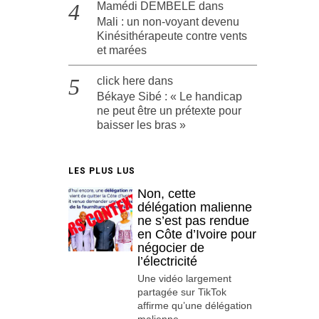
Mamédi DEMBELE
dans
Mali : un non-voyant devenu
Kinésithérapeute contre vents
et marées
click here
dans
Békaye Sibé : « Le handicap
ne peut être un prétexte pour
baisser les bras »
LES PLUS LUS
Non, cette
délégation malienne
ne s’est pas rendue
en Côte d’Ivoire pour
négocier de
l’électricité
Une vidéo largement
partagée sur TikTok
affirme qu’une délégation