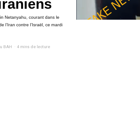
 iraniens
min Netanyahu, courant dans le
e l’Iran contre l’Israël, ce mardi
ou BAH
4 mins de lecture