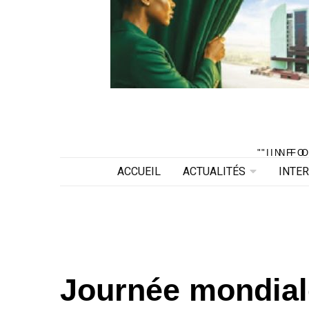
"INF
"INF
ACCUEIL
ACTUALITÉS
INTE
Journée mondiale