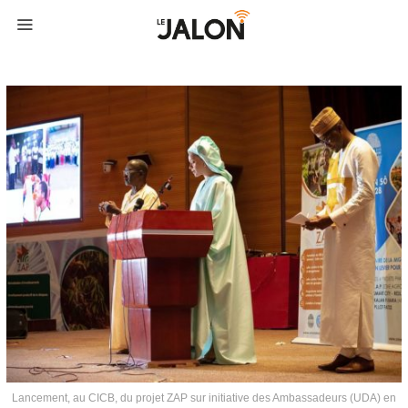
Lancement, au CICB, du projet ZAP sur initiative des Ambassadeurs (UDA) en