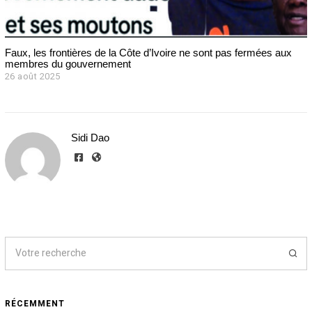
Faux, les frontières de la Côte d’Ivoire ne sont pas fermées aux
membres du gouvernement
26 août 2025
2
7
a
o
û
Sidi Dao
t
2
0
2
5
RÉCEMMENT