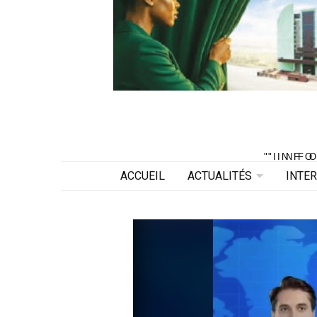
"INF
"INF
ACCUEIL
ACTUALITÉS
INTE