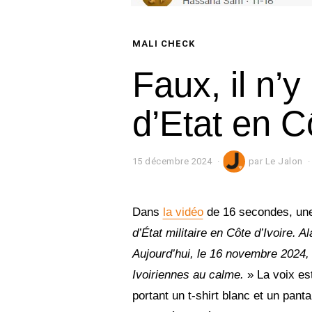
MALI CHECK
Faux, il n’
d’Etat en C
15 décembre 2024
1
par
Le Jalon
6
d
é
c
Dans
la vidéo
de 16 secondes, une
e
d’État militaire en Côte d’Ivoire. 
m
b
Aujourd’hui, le 16 novembre 2024, 
r
e
Ivoiriennes au calme.
» La voix e
2
portant un t-shirt blanc et un panta
0
2