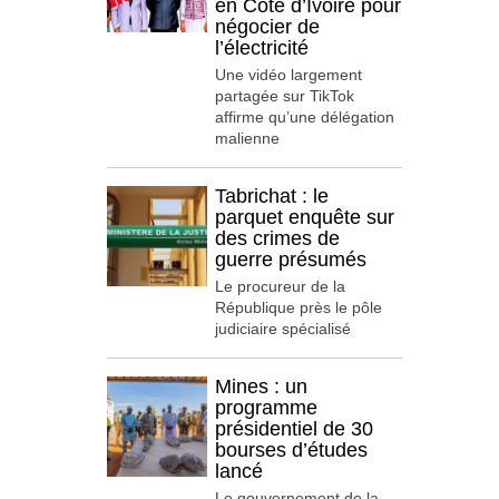
en Côte d’Ivoire pour
négocier de
l’électricité
Une vidéo largement
partagée sur TikTok
affirme qu’une délégation
malienne
Tabrichat : le
parquet enquête sur
des crimes de
guerre présumés
Le procureur de la
République près le pôle
judiciaire spécialisé
Mines : un
programme
présidentiel de 30
bourses d’études
lancé
Le gouvernement de la