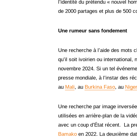
l’identité du prétendu « nouvel hom
4
de 2000 partages et plus de 500 c
Une rumeur sans fondement
Une recherche à l’aide des mots cl
qu’il soit ivoirien ou international
novembre 2024. Si un tel événement 
presse mondiale, à l’instar des ré
au
Mali
, au
Burkina Faso
, au
Nige
Une recherche par image inversée m
utilisées en arrière-plan de la vi
avec un coup d’État récent. La p
Bamako
en 2022. La deuxième dat