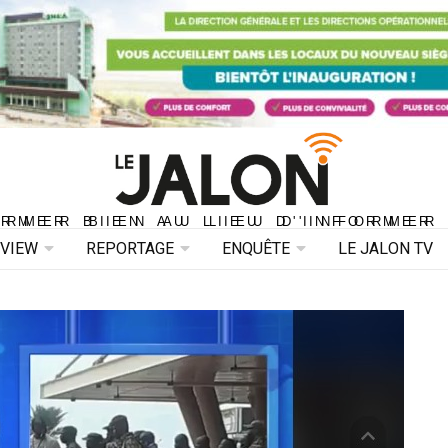
ORMER BIEN AU LIEU D'INFORMER 
ORMER BIEN AU LIEU D'INFORMER
RVIEW
REPORTAGE
ENQUÊTE
LE JALON TV