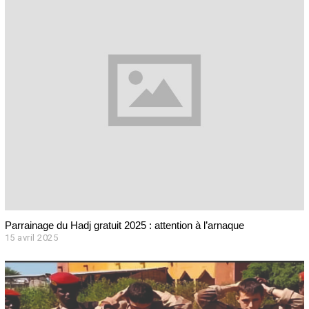
Parrainage du Hadj gratuit 2025 : attention à l’arnaque
15 avril 2025
2
m
a
i
2
0