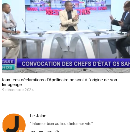
r
e
2
0
2
4
faux, ces déclarations d’Apollinaire ne sont à l’origine de son
limogeage
9 décembre 2024
9
d
é
c
e
Le Jalon
m
b
"Informer bien au lieu d'informer vite"
r