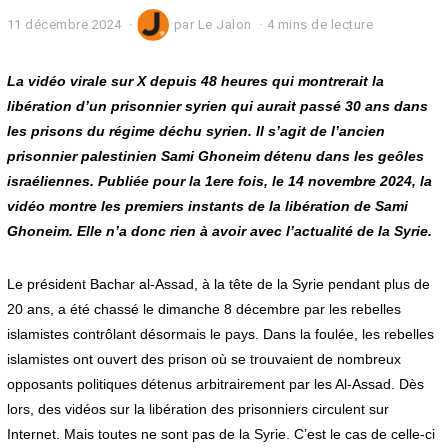
11 décembre 2024
1
par
Le Jalon
4 mins de lecture
6
d
é
La vidéo virale sur X depuis 48 heures qui montrerait la
c
libération d’un prisonnier syrien qui aurait passé 30 ans dans
e
les prisons du régime déchu syrien. Il s’agit de l’ancien
m
b
prisonnier palestinien
Sami Ghoneim
détenu dans les geôles
r
israéliennes. Publiée pour la 1ere fois, le 14 novembre 2024, la
e
2
vidéo montre les premiers instants de la libération de
Sami
0
Ghoneim
. Elle n’a donc rien à avoir avec l’actualité de la Syrie.
2
4
Le président Bachar al-Assad, à la tête de la Syrie pendant plus de
20 ans, a été chassé le dimanche 8 décembre par les rebelles
islamistes contrôlant désormais le pays. Dans la foulée, les rebelles
islamistes ont ouvert des prison où se trouvaient de nombreux
opposants politiques détenus arbitrairement par les Al-Assad. Dès
lors, des vidéos sur la libération des prisonniers circulent sur
Internet. Mais toutes ne sont pas de la Syrie. C’est le cas de celle-ci