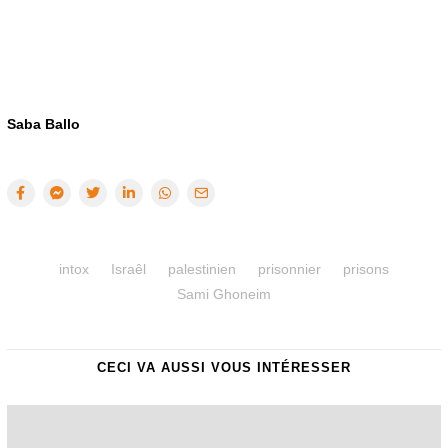
Saba Ballo
intox
Israêl
palestinien
prisonnier
prisons
Sami Ghoneim
CECI VA AUSSI VOUS INTÉRESSER