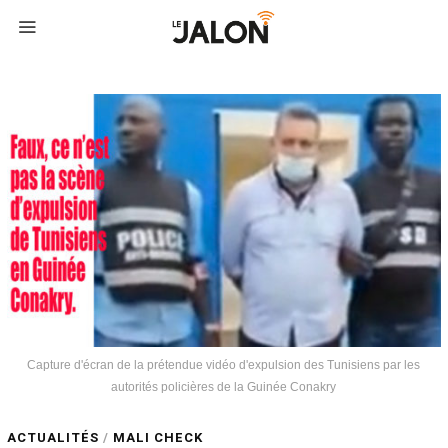
Capture d'écran de la prétendue vidéo d'expulsion des Tunisiens par les
autorités policières de la Guinée Conakry
ACTUALITÉS
/
MALI CHECK