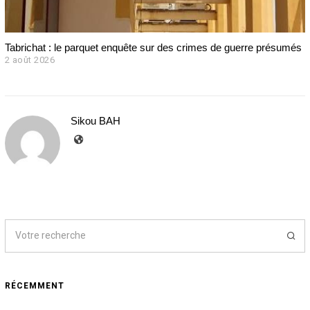
Tabrichat : le parquet enquête sur des crimes de guerre présumés
2 août 2026
2
a
o
û
t
Sikou BAH
2
0
2
6
RÉCEMMENT