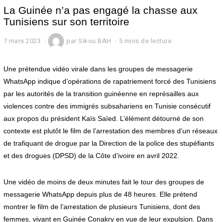
La Guinée n’a pas engagé la chasse aux
Tunisiens sur son territoire
7 mars 2023
7
par
Sikou BAH
5 mins de lecture
m
a
r
Une prétendue vidéo virale dans les groupes de messagerie
s
WhatsApp indique d’opérations de rapatriement forcé des Tunisiens
2
par les autorités de la transition guinéenne en représailles aux
0
2
violences contre des immigrés subsahariens en Tunisie consécutif
3
aux propos du président Kaïs Saïed. L’élément détourné de son
contexte est plutôt le film de l’arrestation des membres d’un réseaux
de trafiquant de drogue par la Direction de la police des stupéfiants
et des drogues (DPSD) de la Côte d’ivoire en avril 2022.
Une vidéo de moins de deux minutes fait le tour des groupes de
messagerie WhatsApp depuis plus de 48 heures. Elle prétend
montrer le film de l’arrestation de plusieurs Tunisiens, dont des
femmes, vivant en Guinée Conakry en vue de leur expulsion. Dans