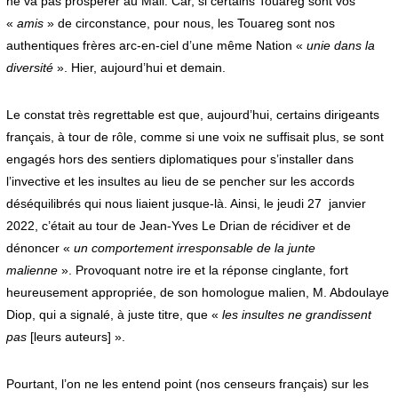
ne va pas prospérer au Mali. Car, si certains Touareg sont vos
«
amis
» de circonstance, pour nous, les Touareg sont nos
authentiques frères arc-en-ciel d’une même Nation «
unie dans la
diversité
». Hier, aujourd’hui et demain.
Le constat très regrettable est que, aujourd’hui, certains dirigeants
français, à tour de rôle, comme si une voix ne suffisait plus, se sont
engagés hors des sentiers diplomatiques pour s’installer dans
l’invective et les insultes au lieu de se pencher sur les accords
déséquilibrés qui nous liaient jusque-là. Ainsi, le jeudi 27 janvier
2022, c’était au tour de Jean-Yves Le Drian de récidiver et de
dénoncer «
un comportement irresponsable de la junte
malienne
». Provoquant notre ire et la réponse cinglante, fort
heureusement appropriée, de son homologue malien, M. Abdoulaye
Diop, qui a signalé, à juste titre, que «
les insultes ne grandissent
pas
[leurs auteurs] ».
Pourtant, l’on ne les entend point (nos censeurs français) sur les