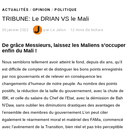
ACTUALITÉS
/
OPINION
/
POLITIQUE
TRIBUNE: Le DRIAN VS le Mali
30 janvier 2022
3
par
Le Jalon
12 mins de lecture
0
j
De grâce Messieurs, laissez les Maliens s’occuper
a
enfin du Mali !
n
v
i
Nous semblons tellement avoir atteint le fond, depuis dix ans, qu’il
e
est difficile de compter et de distinguer les bons points enregistrés
r
2
par nos gouvernants et de relever en conséquence les
0
changements d’humeur de notre peuple. Au nombre des points
2
positifs, la réduction de la taille du gouvernement, avec la chute de
2
IBK, et celle du salaire du Chef de l’Etat, avec la démission de Bah
N’Daw, sans oublier les diminutions drastiques des avantages de
l’ensemble des membres du gouvernement.L’on peut citer
également le réarmement moral et matériel des FAMa, commencé
avec l’avènement de la Transition, bien réel et pas très perceptible