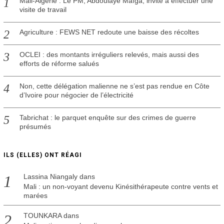
Mali-Algérie : Le PM, Abdoulaye Maïga, invité à effectuer une
visite de travail
Agriculture : FEWS NET redoute une baisse des récoltes
OCLEI : des montants irréguliers relevés, mais aussi des
efforts de réforme salués
Non, cette délégation malienne ne s’est pas rendue en Côte
d’Ivoire pour négocier de l’électricité
Tabrichat : le parquet enquête sur des crimes de guerre
présumés
ILS (ELLES) ONT RÉAGI
Lassina Niangaly
dans
Mali : un non-voyant devenu Kinésithérapeute contre vents et
marées
TOUNKARA
dans