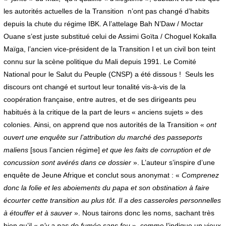
les autorités actuelles de la Transition n’ont pas changé d’habits
depuis la chute du régime IBK. A l’attelage Bah N’Daw / Moctar
Ouane s’est juste substitué celui de Assimi Goïta / Choguel Kokalla
Maïga, l’ancien vice-président de la Transition I et un civil bon teint
connu sur la scène politique du Mali depuis 1991. Le Comité
National pour le Salut du Peuple (CNSP) a été dissous ! Seuls les
discours ont changé et surtout leur tonalité vis-à-vis de la
coopération française, entre autres, et de ses dirigeants peu
habitués à la critique de la part de leurs « anciens sujets » des
colonies. Ainsi, on apprend que nos autorités de la Transition «
ont
ouvert une enquête sur l’attribution du marché des passeports
maliens
[sous l’ancien régime]
et que les faits de corruption et de
concussion sont avérés dans ce dossier
». L’auteur s’inspire d’une
enquête de Jeune Afrique et conclut sous anonymat : «
Comprenez
donc la folie et les aboiements du papa et son obstination à faire
écourter cette transition au plus tôt. Il a des casseroles personnelles
à étouffer et à sauver
». Nous tairons donc les noms, sachant très
bien qu’il «
n’y a pas de fumée sans feu
», comme l’indique un vieux