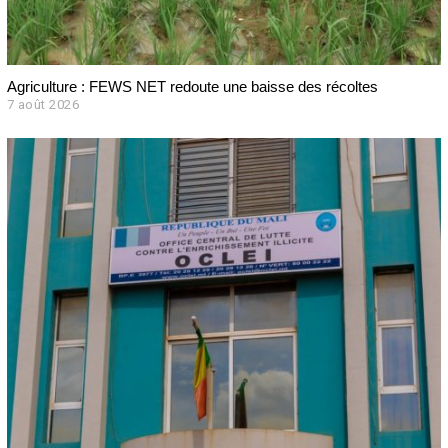
Agriculture : FEWS NET redoute une baisse des récoltes
7 août 2026
7
a
o
û
t
2
0
2
6