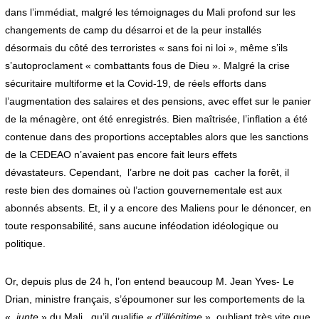
dans l’immédiat, malgré les témoignages du Mali profond sur les
changements de camp du désarroi et de la peur installés
désormais du côté des terroristes « sans foi ni loi », même s’ils
s’autoproclament « combattants fous de Dieu ». Malgré la crise
sécuritaire multiforme et la Covid-19, de réels efforts dans
l’augmentation des salaires et des pensions, avec effet sur le panier
de la ménagère, ont été enregistrés. Bien maîtrisée, l’inflation a été
contenue dans des proportions acceptables alors que les sanctions
de la CEDEAO n’avaient pas encore fait leurs effets
dévastateurs. Cependant, l’arbre ne doit pas cacher la forêt, il
reste bien des domaines où l’action gouvernementale est aux
abonnés absents. Et, il y a encore des Maliens pour le dénoncer, en
toute responsabilité, sans aucune inféodation idéologique ou
politique.
Or, depuis plus de 24 h, l’on entend beaucoup M. Jean Yves- Le
Drian, ministre français, s’époumoner sur les comportements de la
«
junte
» du Mali, qu’il qualifie «
d’illégitime
», oubliant très vite que