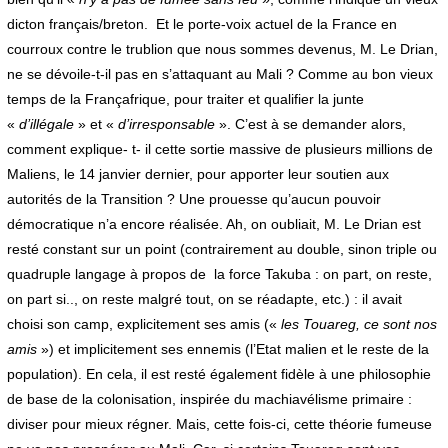
dicton français/breton. Et le porte-voix actuel de la France en
courroux contre le trublion que nous sommes devenus, M. Le Drian,
ne se dévoile-t-il pas en s’attaquant au Mali ? Comme au bon vieux
temps de la Françafrique, pour traiter et qualifier la junte
«
d’illégale
» et «
d’irresponsable
». C’est à se demander alors,
comment explique- t- il cette sortie massive de plusieurs millions de
Maliens, le 14 janvier dernier, pour apporter leur soutien aux
autorités de la Transition ? Une prouesse qu’aucun pouvoir
démocratique n’a encore réalisée. Ah, on oubliait, M. Le Drian est
resté constant sur un point (contrairement au double, sinon triple ou
quadruple langage à propos de la force Takuba : on part, on reste,
on part si.., on reste malgré tout, on se réadapte, etc.) : il avait
choisi son camp, explicitement ses amis («
les Touareg, ce sont nos
amis
») et implicitement ses ennemis (l’Etat malien et le reste de la
population). En cela, il est resté également fidèle à une philosophie
de base de la colonisation, inspirée du machiavélisme primaire :
diviser pour mieux régner. Mais, cette fois-ci, cette théorie fumeuse