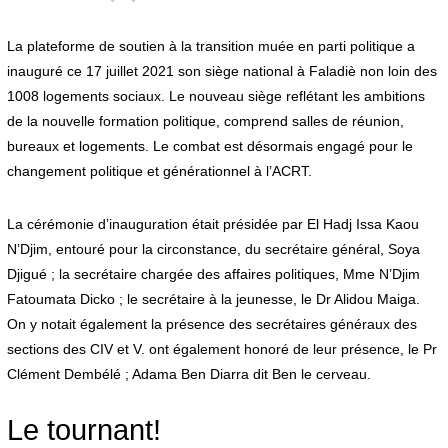
8
j
u
La plateforme de soutien à la transition muée en parti politique a
i
inauguré ce 17 juillet 2021 son siège national à Faladiè non loin des
l
1008 logements sociaux. Le nouveau siège reflétant les ambitions
l
e
de la nouvelle formation politique, comprend salles de réunion,
t
bureaux et logements. Le combat est désormais engagé pour le
2
0
changement politique et générationnel à l’ACRT.
2
1
La cérémonie d’inauguration était présidée par El Hadj Issa Kaou
N’Djim, entouré pour la circonstance, du secrétaire général, Soya
Djigué ; la secrétaire chargée des affaires politiques, Mme N’Djim
Fatoumata Dicko ; le secrétaire à la jeunesse, le Dr Alidou Maiga.
On y notait également la présence des secrétaires généraux des
sections des CIV et V. ont également honoré de leur présence, le Pr
Clément Dembélé ; Adama Ben Diarra dit Ben le cerveau.
Le tournant!