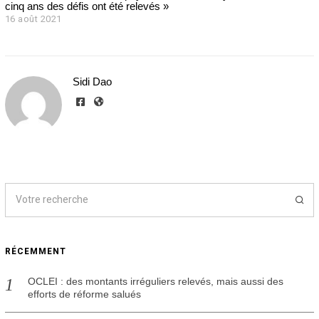
cinq ans des défis ont été relevés »
16 août 2021
1
6
a
o
û
Sidi Dao
t
2
0
2
1
RÉCEMMENT
OCLEI : des montants irréguliers relevés, mais aussi des
efforts de réforme salués