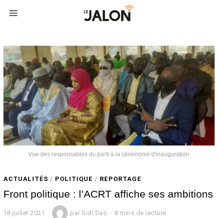
Vue des responsables du parti à la cérémonie d'inauguration
ACTUALITÉS
/
POLITIQUE
/
REPORTAGE
Front politique : l’ACRT affiche ses ambitions
18 juillet 2021
1
par
Sidi Dao
8 mins de lecture