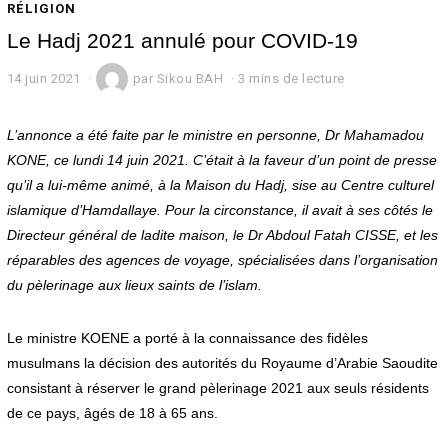
RÉLIGION
Le Hadj 2021 annulé pour COVID-19
14 juin 2021
1
par
Sikou BAH
3 mins de lecture
4
j
u
L’annonce a été faite par le ministre en personne, Dr Mahamadou
i
KONE, ce lundi 14 juin 2021. C’était à la faveur d’un point de presse
n
qu’il a lui-même animé, à la Maison du Hadj, sise au Centre culturel
2
0
islamique d’Hamdallaye. Pour la circonstance, il avait à ses côtés le
2
Directeur général de ladite maison, le Dr Abdoul Fatah CISSE, et les
1
réparables des agences de voyage, spécialisées dans l’organisation
du pèlerinage aux lieux saints de l’islam.
Le ministre KOENE a porté à la connaissance des fidèles
musulmans la décision des autorités du Royaume d’Arabie Saoudite
consistant à réserver le grand pèlerinage 2021 aux seuls résidents
de ce pays, âgés de 18 à 65 ans.