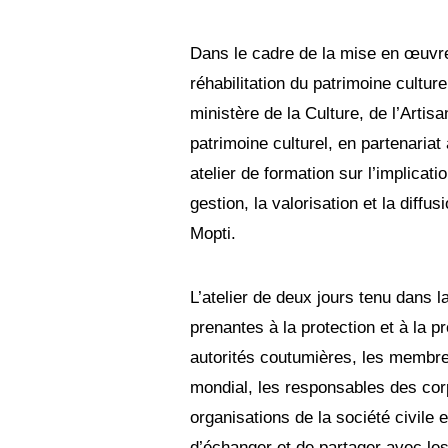
u
i
n
Dans le cadre de la mise en œuv
2
réhabilitation du patrimoine cultu
0
2
ministère de la Culture, de l’Artis
1
patrimoine culturel, en partenar
atelier de formation sur l’implicat
gestion, la valorisation et la diffu
Mopti.
L’atelier de deux jours tenu dans 
prenantes à la protection et à la 
autorités coutumières, les membre
mondial, les responsables des cor
organisations de la société civile e
d’échanger et de partager avec les