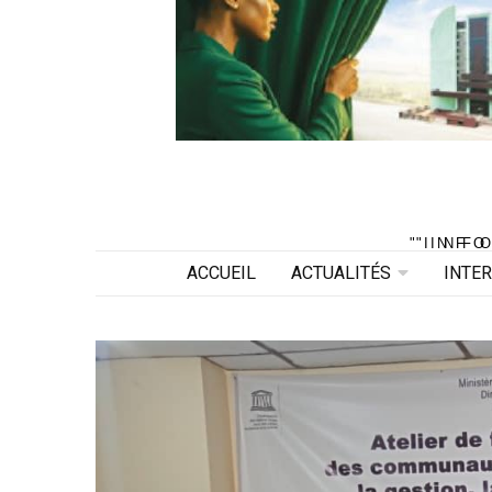
"INF
"INF
ACCUEIL
ACTUALITÉS
INTE