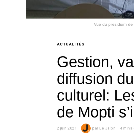
Vue du présidium de l
ACTUALITÉS
Gestion, val
diffusion d
culturel: 
de Mopti s’
2 juin 2021
2
par
Le Jalon
4 mins 
j