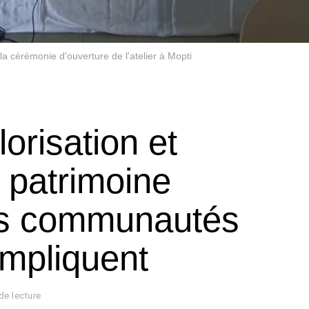
a cérémonie d'ouverture de l'atelier à Mopti
orisation et
u patrimoine
Les communautés
impliquent
de lecture