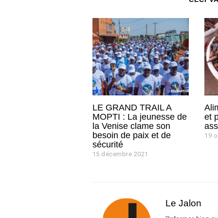
LE GRAND TRAIL A
Ali
MOPTI : La jeunesse de
et 
la Venise clame son
ass
besoin de paix et de
19 o
sécurité
15 décembre 2021
1
5
d
é
c
e
Le Jalon
m
b