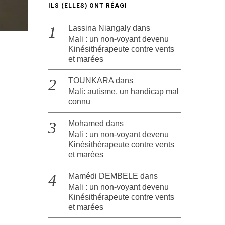
ILS (ELLES) ONT RÉAGI
Lassina Niangaly
dans
Mali : un non-voyant devenu
Kinésithérapeute contre vents
et marées
TOUNKARA
dans
Mali: autisme, un handicap mal
connu
Mohamed
dans
Mali : un non-voyant devenu
Kinésithérapeute contre vents
et marées
Mamédi DEMBELE
dans
Mali : un non-voyant devenu
Kinésithérapeute contre vents
et marées