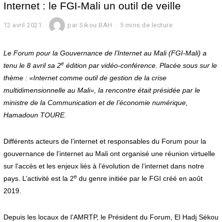
Internet : le FGI-Mali un outil de veille
12 avril 2021
1
par
Sikou BAH
5 mins de lecture
2
a
v
Le Forum pour la Gouvernance de l’Internet au Mali (FGI-Mali) a
r
e
tenu le 8 avril sa 2
édition par vidéo-conférence. Placée sous sur le
i
thème : «Internet comme outil de gestion de la crise
l
2
multidimensionnelle au Mali», la rencontre était présidée par le
0
ministre de la Communication et de l’économie numérique,
2
1
Hamadoun TOURE.
Différents acteurs de l’internet et responsables du Forum pour la
gouvernance de l’internet au Mali ont organisé une réunion virtuelle
sur l’accès et les enjeux liés à l’évolution de l’internet dans notre
e
pays. L’activité est la 2
du genre initiée par le FGI créé en août
2019.
Depuis les locaux de l’AMRTP, le Président du Forum, El Hadj Sékou