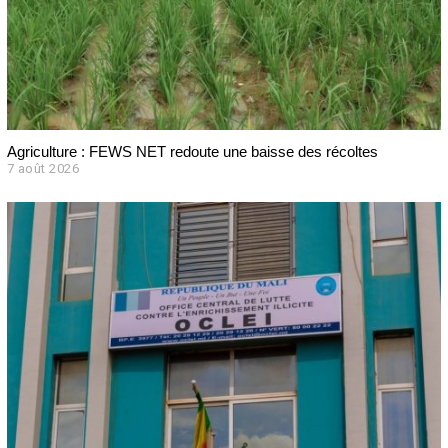
Agriculture : FEWS NET redoute une baisse des récoltes
7 août 2026
7
a
o
û
t
2
0
2
6