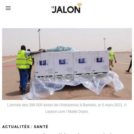
L'arrivée des 396 000 doses de l'Astrazenac à Bamako, le 5 mars 2021. ©
Lejalon.com / Maliki Diallo.
ACTUALITÉS
/
SANTÉ