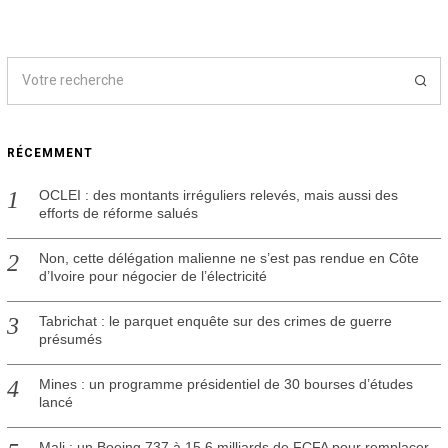
RÉCEMMENT
OCLEI : des montants irréguliers relevés, mais aussi des
efforts de réforme salués
Non, cette délégation malienne ne s’est pas rendue en Côte
d’Ivoire pour négocier de l’électricité
Tabrichat : le parquet enquête sur des crimes de guerre
présumés
Mines : un programme présidentiel de 30 bourses d’études
lancé
Mali : un Boeing 737 à 15,6 milliards de FCFA pour remplacer