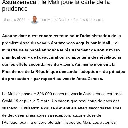
Astrazeneca : le Mali joue la carte de la
prudence
18 mars 2021
1
par
Maliki Diallo
4 mins de lecture
8
m
a
Aucune date n’est encore retenue pour l’administration de la
r
première dose du vaccin Astrazeneca acquis par le Mali. Le
s
ministre de la Santé annonce le réajustement de son « micro
2
0
planification » de la vaccination compte tenu des révélations
2
sur les effets secondaires du vaccin. Au même moment, la
1
Présidence de la République demande l’adoption « du principe
de précaution » par rapport au vaccin Astra Zeneca.
Le Mali dispose de 396 000 doses du vaccin Astrazeneca contre la
Covid-19 depuis le 5 mars. Un vaccin que beaucoup de pays ont
suspendu l’utilisation à cause d’éventuels effets secondaires. Près
de deux semaines après sa réception, aucune dose de
l’Astrazeneca n’a encore été administrée au Mali. Les autorités