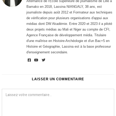
Alternance de l'Ecole supérieure de journalisme de Lille à
2
Bamako en 2018, Lassina NIANGALY, 38 ans, est
0
journaliste depuis août 2012 et Formateur aux techniques
de vérification pour plusieurs organisations d'appui aux
médias dont DW Akadémie. Entre 2020 et 2023 il a piloté
deux projets médias au Mali et Niger au compte de CFI,
Agence Française de développement média. Titulaire
d'une maîtrise en Histoire-Archéologie et d'un Bac+5 en
Histoire et Géographie, Lassina est à la base professeur
d'enseignement secondaire.
LAISSER UN COMMENTAIRE