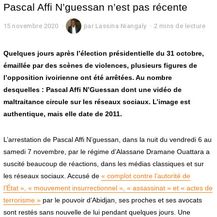
Pascal Affi N’guessan n’est pas récente
15 novembre 2020
1
par
Lassina Niangaly
2 mins de lecture
5
n
o
Quelques jours après l’élection présidentielle du 31 octobre,
v
émaillée par des scènes de violences, plusieurs figures de
e
l’opposition ivoirienne ont été arrêtées. Au nombre
m
b
desquelles : Pascal Affi N’Guessan dont une vidéo de
r
maltraitance circule sur les réseaux sociaux. L’image est
e
2
authentique, mais elle date de 2011.
0
2
0
L’arrestation de Pascal Affi N’guessan, dans la nuit du vendredi 6 au
samedi 7 novembre, par le régime d’Alassane Dramane Ouattara a
suscité beaucoup de réactions, dans les médias classiques et sur
les réseaux sociaux. Accusé de
« complot contre l’autorité de
l’État », « mouvement insurrectionnel », « assassinat » et « actes de
terrorisme »
par le pouvoir d’Abidjan, ses proches et ses avocats
sont restés sans nouvelle de lui pendant quelques jours. Une