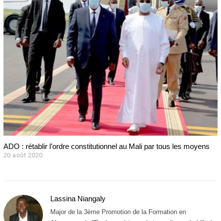
i
e
r
2
0
2
2
ADO : rétablir l’ordre constitutionnel au Mali par tous les moyens
20 août 2020
2
0
a
o
û
Lassina Niangaly
t
2
Major de la 3ème Promotion de la Formation en
0