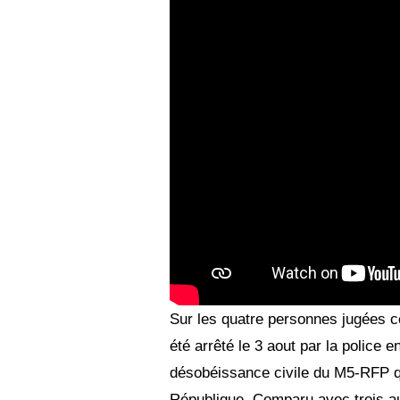
Sur les quatre personnes jugées ce j
été arrêté le 3 aout par la police e
désobéissance civile du M5-RFP qu
République. Comparu avec trois au