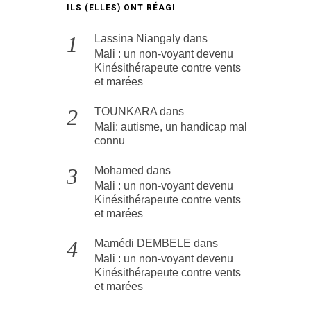
ILS (ELLES) ONT RÉAGI
Lassina Niangaly
dans
Mali : un non-voyant devenu
Kinésithérapeute contre vents
et marées
TOUNKARA
dans
Mali: autisme, un handicap mal
connu
Mohamed
dans
Mali : un non-voyant devenu
Kinésithérapeute contre vents
et marées
Mamédi DEMBELE
dans
Mali : un non-voyant devenu
Kinésithérapeute contre vents
et marées