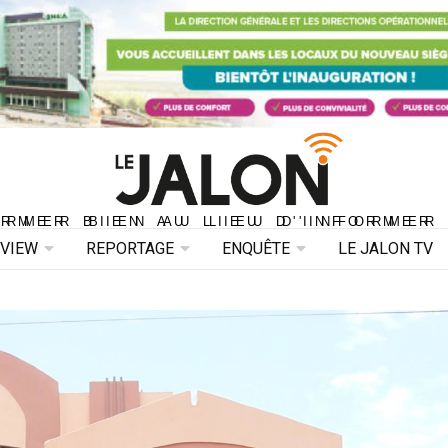
ORMER BIEN AU LIEU D'INFORMER 
ORMER BIEN AU LIEU D'INFORMER
RVIEW
REPORTAGE
ENQUÊTE
LE JALON TV