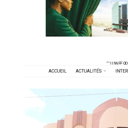
"INF
"INF
ACCUEIL
ACTUALITÉS
INTE