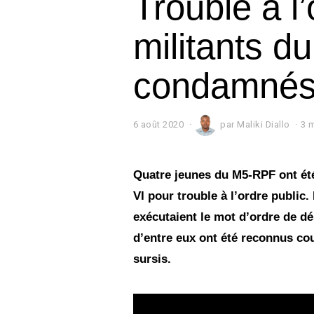
Trouble à l’
militants 
condamné
6 août 2020
par
Maliki Diallo
3 m
Quatre jeunes du M5-RPF ont été
VI pour trouble à l’ordre public. 
exécutaient le mot d’ordre de d
d’entre eux ont été reconnus co
sursis.