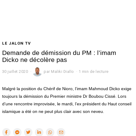
LE JALON TV
Demande de démission du PM : l’imam
Dicko ne décolère pas
30 juillet 2020
3
par
Maliki Diallo
1 min de lecture
0
j
u
Malgré la position du Chérif de Nioro, l’imam Mahmoud Dicko exige
i
toujours la démission du Premier ministre Dr Boubou Cissé. Lors
l
d’une rencontre improvisée, le mardi, l’ex président du Haut conseil
l
e
islamique a été on ne peut plus clair avec son neveu.
t
2
0
2