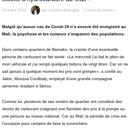
19 mars 2020
1
par
Lassina Niangaly
2 mins de lecture
9
m
a
Malgré qu’aucun cas de Covid-19 n’a encore été enregistré au
r
Mali, la psychose et les rumeurs s’emparent des populations.
s
2
0
Dans certains quartiers de Bamako, la crainte d’une éventuelle
2
pénurie de carburant se fait sentir. «Le mercredi j’ai fait le plein de
0
mon véhicule et j’ai rempli quelques bidons de vingt litres. Car on ne
sait jamais à quelque moment les prix vont grimper», a confié au
Jalon, Moussa Coulibaly, employé d’une grande compagnie
aérienne résidant à Sénou.
Comme lui, plusieurs de ses voisins de quartier ont constitué des
stocks de carburant craignant une flambée des prix à la pompe ou
une pénurie au niveau national. Car au Mali, la période de crise est
l’occasion pour certains de faire la surenchère.