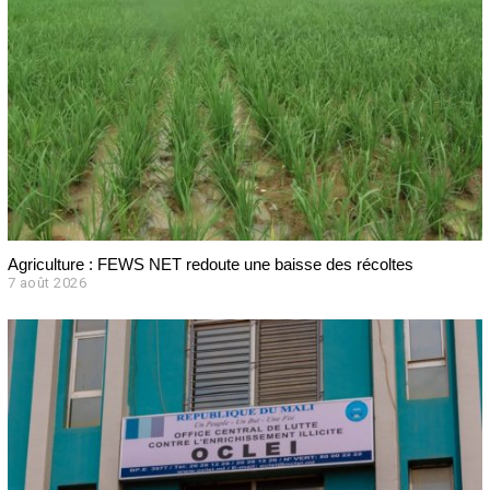
Agriculture : FEWS NET redoute une baisse des récoltes
7 août 2026
7
a
o
û
t
2
0
2
6