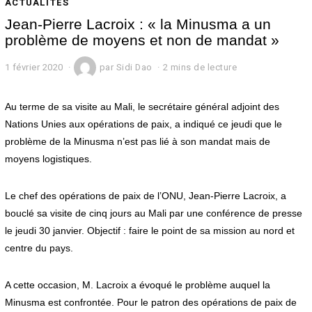
ACTUALITÉS
Jean-Pierre Lacroix : « la Minusma a un
problème de moyens et non de mandat »
1 février 2020
1
par
Sidi Dao
2 mins de lecture
f
é
v
Au terme de sa visite au Mali, le secrétaire général adjoint des
r
Nations Unies aux opérations de paix, a indiqué ce jeudi que le
i
problème de la Minusma n’est pas lié à son mandat mais de
e
r
moyens logistiques.
2
0
2
Le chef des opérations de paix de l’ONU, Jean-Pierre Lacroix, a
0
bouclé sa visite de cinq jours au Mali par une conférence de presse
le jeudi 30 janvier. Objectif : faire le point de sa mission au nord et
centre du pays.
A cette occasion, M. Lacroix a évoqué le problème auquel la
Minusma est confrontée. Pour le patron des opérations de paix de