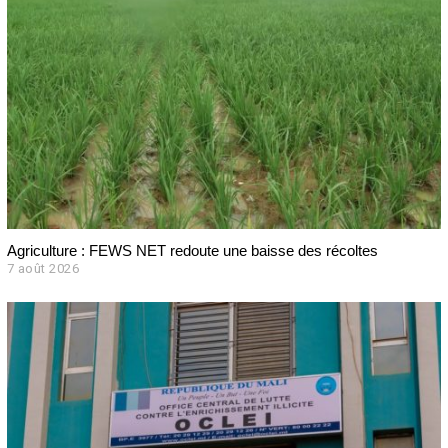
Agriculture : FEWS NET redoute une baisse des récoltes
7 août 2026
7
a
o
û
t
2
0
2
6