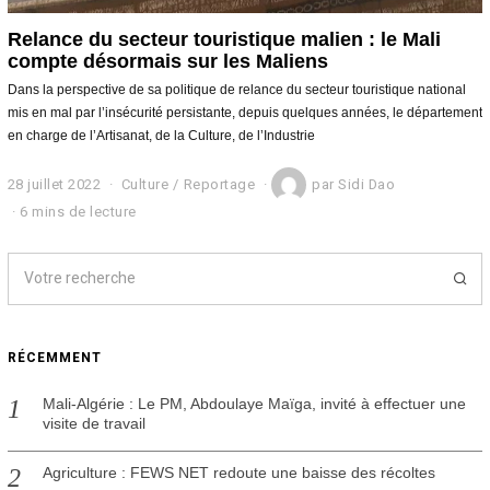
Relance du secteur touristique malien : le Mali
compte désormais sur les Maliens
Dans la perspective de sa politique de relance du secteur touristique national
mis en mal par l’insécurité persistante, depuis quelques années, le département
en charge de l’Artisanat, de la Culture, de l’Industrie
28 juillet 2022
2
Culture
/
Reportage
par
Sidi Dao
8
6 mins de lecture
j
u
i
l
l
e
t
RÉCEMMENT
2
0
2
Mali-Algérie : Le PM, Abdoulaye Maïga, invité à effectuer une
2
visite de travail
Agriculture : FEWS NET redoute une baisse des récoltes