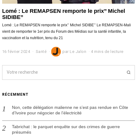
Lomé : Le REMAPSEN remporte le prix’’ Michel
SIDIBE’’
Lomé : Le REMAPSEN remporte le prix’’ Michel SIDIBE’’ Le REMAPSEN-Mali
vient de remporter le 1er prix du Forum des Médias sur la santé infantile, la
vaccination et la nutrition, tenu du 21
16 février 2024
1
Santé
par
Le Jalon
4 mins de lecture
6
f
é
v
r
i
e
RÉCEMMENT
r
2
0
Non, cette délégation malienne ne s’est pas rendue en Côte
2
d’Ivoire pour négocier de l’électricité
4
Tabrichat : le parquet enquête sur des crimes de guerre
présumés