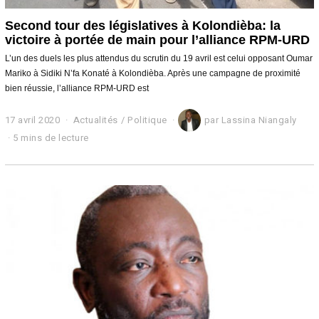
Second tour des législatives à Kolondièba: la
victoire à portée de main pour l’alliance RPM-URD
L’un des duels les plus attendus du scrutin du 19 avril est celui opposant Oumar
Mariko à Sidiki N’fa Konaté à Kolondièba. Après une campagne de proximité
bien réussie, l’alliance RPM-URD est
17 avril 2020
1
Actualités
/
Politique
par
Lassina Niangaly
7
5 mins de lecture
a
v
r
i
l
2
0
2
0