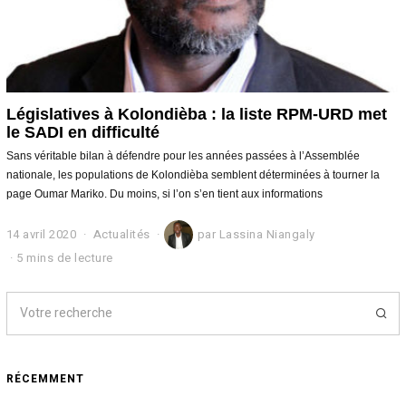
Législatives à Kolondièba : la liste RPM-URD met
le SADI en difficulté
Sans véritable bilan à défendre pour les années passées à l’Assemblée
nationale, les populations de Kolondièba semblent déterminées à tourner la
page Oumar Mariko. Du moins, si l’on s’en tient aux informations
14 avril 2020
1
Actualités
par
Lassina Niangaly
4
5 mins de lecture
a
v
r
i
l
2
0
RÉCEMMENT
2
0