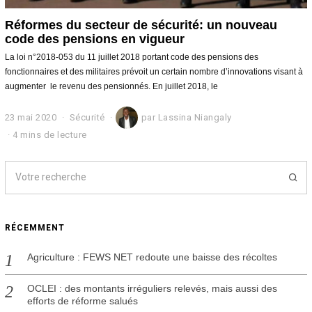
Réformes du secteur de sécurité: un nouveau
code des pensions en vigueur
La loi n°2018-053 du 11 juillet 2018 portant code des pensions des
fonctionnaires et des militaires prévoit un certain nombre d’innovations visant à
augmenter le revenu des pensionnés. En juillet 2018, le
23 mai 2020
2
Sécurité
par
Lassina Niangaly
3
4 mins de lecture
m
a
i
2
0
2
0
RÉCEMMENT
Agriculture : FEWS NET redoute une baisse des récoltes
OCLEI : des montants irréguliers relevés, mais aussi des
efforts de réforme salués