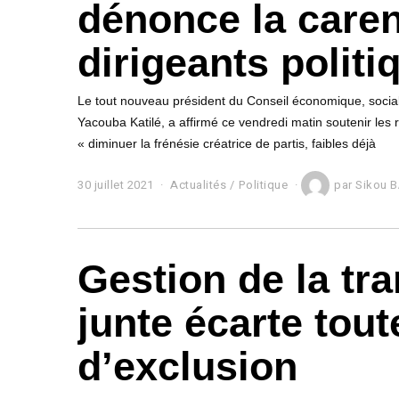
dénonce la care
dirigeants politi
Le tout nouveau président du Conseil économique, social 
Yacouba Katilé, a affirmé ce vendredi matin soutenir les 
« diminuer la frénésie créatrice de partis, faibles déjà
30 juillet 2021
1
Actualités
/
Politique
par
Sikou 
a
o
û
t
Gestion de la tran
2
0
2
junte écarte tout
1
d’exclusion