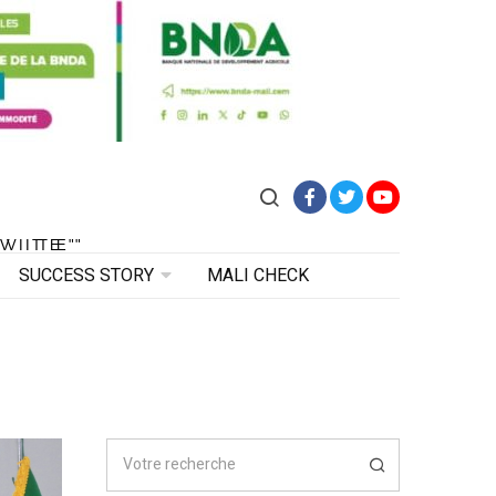
Facebook
Twitter
YouTube
VITE"
 VITE"
SUCCESS STORY
MALI CHECK