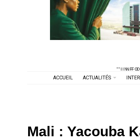
"INF
"INF
ACCUEIL
ACTUALITÉS
INTE
Mali : Yacouba K