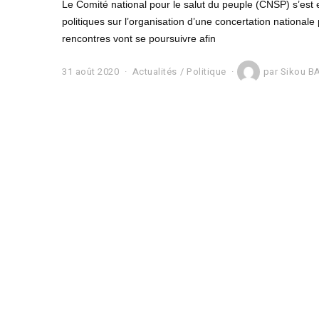
Le Comité national pour le salut du peuple (CNSP) s’est 
politiques sur l’organisation d’une concertation nationale
rencontres vont se poursuivre afin
31 août 2020
1
Actualités
/
Politique
par
Sikou B
s
e
p
t
e
m
b
r
e
2
0
2
0