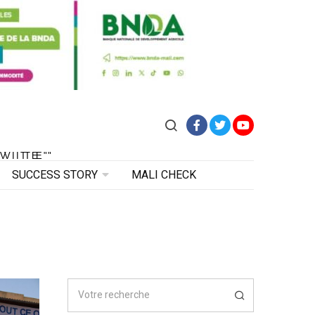
Facebook
Twitter
YouTube
VITE"
 VITE"
SUCCESS STORY
MALI CHECK