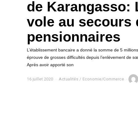
de Karangasso:
vole au secours
pensionnaires
L’établissement bancaire a donné la somme de 5 millions 
éprouve de grosses difficultés depuis l’enlèvement de sœu
Après avoir apporté son
16 juillet 2020
1
Actualités
/
Economie/Commerce
6
j
u
i
l
l
e
t
2
0