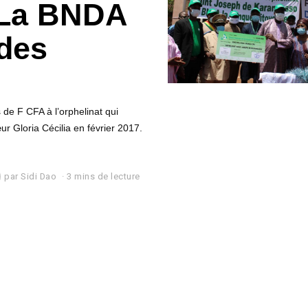
 La BNDA
 des
de F CFA à l’orphelinat qui
r Gloria Cécilia en février 2017.
par
Sidi Dao
3 mins de lecture