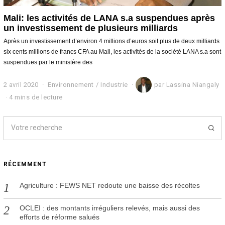
Mali: les activités de LANA s.a suspendues après
un investissement de plusieurs milliards
Après un investissement d’environ 4 millions d’euros soit plus de deux milliards
six cents millions de francs CFA au Mali, les activités de la société LANA s.a sont
suspendues par le ministère des
2 avril 2020
2
Environnement
/
Industrie
par
Lassina Niangaly
a
4 mins de lecture
v
r
i
l
2
0
2
RÉCEMMENT
0
Agriculture : FEWS NET redoute une baisse des récoltes
OCLEI : des montants irréguliers relevés, mais aussi des
efforts de réforme salués