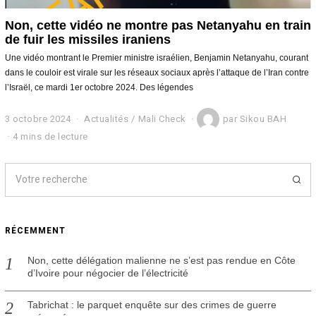
Non, cette vidéo ne montre pas Netanyahu en train
de fuir les missiles iraniens
Une vidéo montrant le Premier ministre israélien, Benjamin Netanyahu, courant
dans le couloir est virale sur les réseaux sociaux après l’attaque de l’Iran contre
l’Israël, ce mardi 1er octobre 2024. Des légendes
3 octobre 2024
4
Actualités
/
Mali Check
par
Sikou BAH
o
4 mins de lecture
c
t
o
b
r
e
2
RÉCEMMENT
0
2
4
Non, cette délégation malienne ne s’est pas rendue en Côte
d’Ivoire pour négocier de l’électricité
Tabrichat : le parquet enquête sur des crimes de guerre