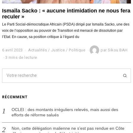
Ismaïla Sacko : « aucune intimidation ne nous fera
reculer »
Le Parti Social-démocratique Africain (PSDA) dirigé par Ismaïla Sacko, une des
voix de l’opposition au pouvoir de Transition est menacé de dissolution par
l’Etat. En cause, sa position critique à l’égard du
6 avril 2023
6
Actualités
/
Justice
/
Politique
par
Sikou BAH
a
3 mins de lecture
v
r
i
l
2
0
2
RÉCEMMENT
3
OCLEI : des montants irréguliers relevés, mais aussi des
efforts de réforme salués
Non, cette délégation malienne ne s’est pas rendue en Côte