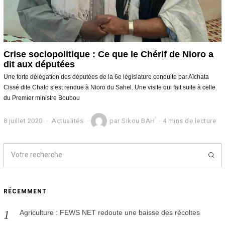
Crise sociopolitique : Ce que le Chérif de Nioro a
dit aux députées
Une forte délégation des députées de la 6e législature conduite par Aïchata
Cissé dite Chato s’est rendue à Nioro du Sahel. Une visite qui fait suite à celle
du Premier ministre Boubou
8 juillet 2020
9
Actualités
par
Sikou BAH
4 mins de lecture
j
u
i
l
l
e
t
RÉCEMMENT
2
0
2
Agriculture : FEWS NET redoute une baisse des récoltes
0