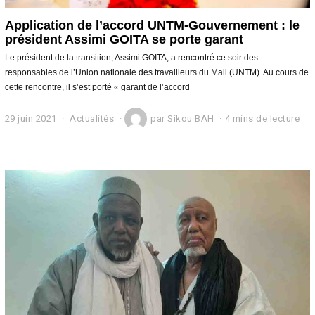
Application de l’accord UNTM-Gouvernement : le
président Assimi GOITA se porte garant
Le président de la transition, Assimi GOITA, a rencontré ce soir des
responsables de l’Union nationale des travailleurs du Mali (UNTM). Au cours de
cette rencontre, il s’est porté « garant de l’accord
29 juin 2021
2
Actualités
par
Sikou BAH
4 mins de lecture
9
j
u
i
n
2
0
2
1