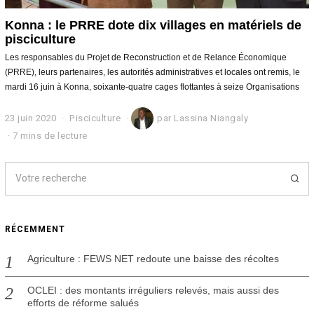
Konna : le PRRE dote dix villages en matériels de
pisciculture
Les responsables du Projet de Reconstruction et de Relance Économique
(PRRE), leurs partenaires, les autorités administratives et locales ont remis, le
mardi 16 juin à Konna, soixante-quatre cages flottantes à seize Organisations
23 juin 2020
2
Pisciculture
par
Lassina Niangaly
3
7 mins de lecture
j
u
i
n
2
0
2
RÉCEMMENT
0
Agriculture : FEWS NET redoute une baisse des récoltes
OCLEI : des montants irréguliers relevés, mais aussi des
efforts de réforme salués