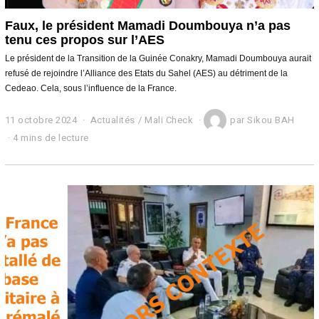
Faux, le président Mamadi Doumbouya n’a pas
tenu ces propos sur l’AES
Le président de la Transition de la Guinée Conakry, Mamadi Doumbouya aurait
refusé de rejoindre l’Alliance des Etats du Sahel (AES) au détriment de la
Cedeao. Cela, sous l’influence de la France.
11 octobre 2024
1
Actualités
/
Mali Check
par
Sikou BAH
1
4 mins de lecture
o
c
t
o
b
r
e
2
0
2
4