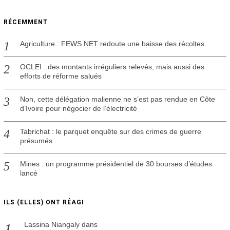
l
2
RÉCEMMENT
0
2
1
Agriculture : FEWS NET redoute une baisse des récoltes
OCLEI : des montants irréguliers relevés, mais aussi des
efforts de réforme salués
Non, cette délégation malienne ne s’est pas rendue en Côte
d’Ivoire pour négocier de l’électricité
Tabrichat : le parquet enquête sur des crimes de guerre
présumés
Mines : un programme présidentiel de 30 bourses d’études
lancé
ILS (ELLES) ONT RÉAGI
Lassina Niangaly
dans