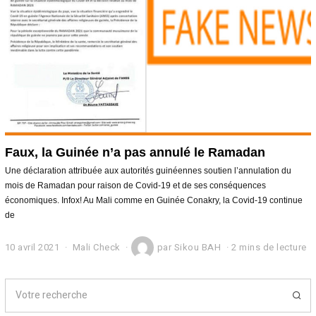
Faux, la Guinée n’a pas annulé le Ramadan
Une déclaration attribuée aux autorités guinéennes soutien l’annulation du
mois de Ramadan pour raison de Covid-19 et de ses conséquences
économiques. Infox! Au Mali comme en Guinée Conakry, la Covid-19 continue
de
10 avril 2021
1
Mali Check
par
Sikou BAH
2 mins de lecture
2
a
v
r
i