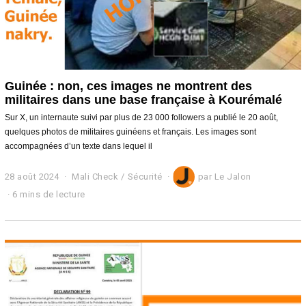
Guinée : non, ces images ne montrent des
militaires dans une base française à Kourémalé
Sur X, un internaute suivi par plus de 23 000 followers a publié le 20 août,
quelques photos de militaires guinéens et français. Les images sont
accompagnées d’un texte dans lequel il
28 août 2024
2
Mali Check
/
Sécurité
par
Le Jalon
9
6 mins de lecture
a
o
û
t
2
0
2
4