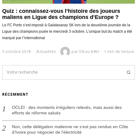
Quiz : connaissez-vous l’histoire des joueurs
maliens en Ligue des champions d’Europe ?
Le FC Porto s’est imposé à Galatasaray SK lors de la deuxième journée de la
Ligue des champions jouée le mercredi 3 octobre. L’unique but du match a été
marqué par l’international
5 octobre 2018
2
Actualités
par
Sikou BAH
1 min de lecture
1
j
a
n
v
i
e
RÉCEMMENT
r
2
0
OCLEI : des montants irréguliers relevés, mais aussi des
2
efforts de réforme salués
0
Non, cette délégation malienne ne s’est pas rendue en Côte
d’Ivoire pour négocier de l’électricité