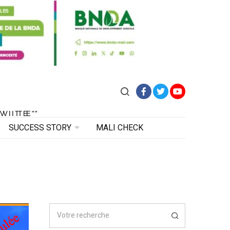
Facebook
Twitter
YouTube
VITE"
 VITE"
SUCCESS STORY
MALI CHECK