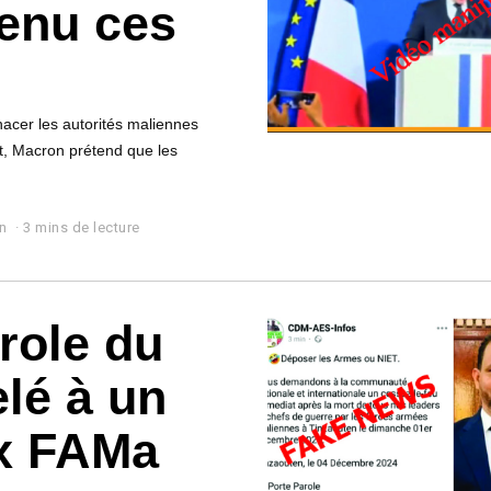
tenu ces
cer les autorités maliennes
nt, Macron prétend que les
n
3 mins de lecture
arole du
lé à un
ux FAMa