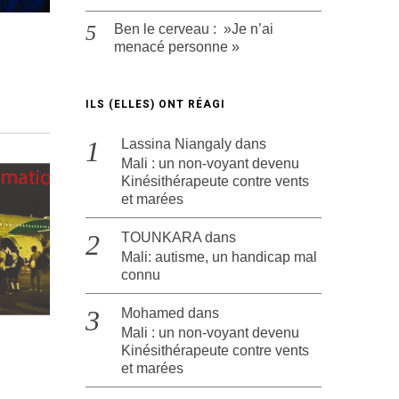
Ben le cerveau : »Je n’ai
menacé personne »
ILS (ELLES) ONT RÉAGI
Lassina Niangaly
dans
Mali : un non-voyant devenu
Kinésithérapeute contre vents
et marées
TOUNKARA
dans
Mali: autisme, un handicap mal
connu
Mohamed
dans
Mali : un non-voyant devenu
Kinésithérapeute contre vents
et marées