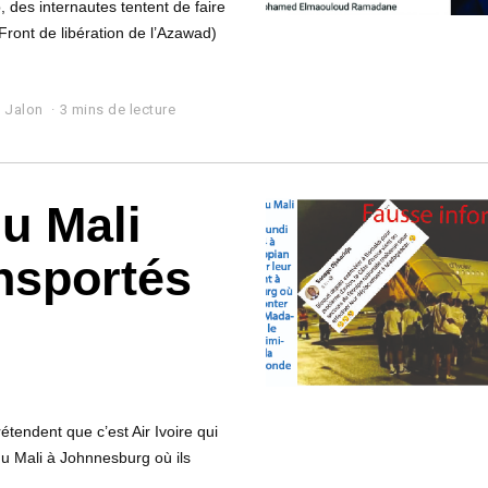
 des internautes tentent de faire
Front de libération de l’Azawad)
 Jalon
3 mins de lecture
du Mali
ansportés
tendent que c’est Air Ivoire qui
du Mali à Johnnesburg où ils