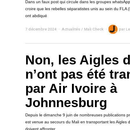
Dans un faux post qui circule dans les groupes whatsApp,
croire que les rebelles séparatistes unis au sein du FLA (
ont abdiqué
7 décembre 2024
7
Actualités
/
Mali Check
par
Le
d
é
c
e
Non, les Aigles 
m
b
r
n’ont pas été tr
e
2
0
par Air Ivoire à
2
4
Johnnesburg
Depuis le dimanche 9 juin de nombreuses publications pré
est venue au secours du Mali en transportant les Aigles 
doivent affronter