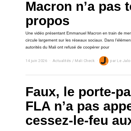
Macron n’a pas 
propos
Une vidéo présentant Emmanuel Macron en train de mena
circule largement sur les réseaux sociaux. Dans l’éléme
autorités du Mali ont refusé de coopérer pour
14 juin 2026
1
Actualités
/
Mali Check
par
Le Jalo
4
j
u
i
Faux, le porte-p
n
2
0
FLA n’a pas appe
2
6
cessez-le-feu a