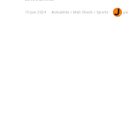
10 juin 2024
1
Actualités
/
Mali Check
/
Sports
pa
0
j
u
i
n
2
0
2
4