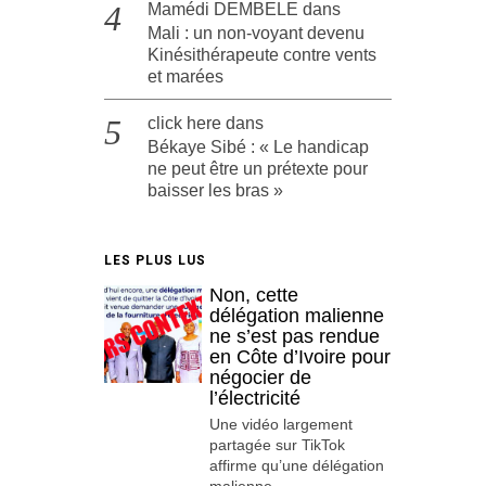
Mamédi DEMBELE
dans
Mali : un non-voyant devenu
Kinésithérapeute contre vents
et marées
click here
dans
Békaye Sibé : « Le handicap
ne peut être un prétexte pour
baisser les bras »
LES PLUS LUS
Non, cette
délégation malienne
ne s’est pas rendue
en Côte d’Ivoire pour
négocier de
l’électricité
Une vidéo largement
partagée sur TikTok
affirme qu’une délégation