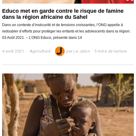
Educo met en garde contre le risque de famine
dans la région africaine du Sahel
Dans un contexte d’insécurité et de tensions croissantes, l’ONG appelle à
redoubler d’efforts pour protéger les enfants et les adolescents dans la région.
03 Août 2021. – L’ONG Educo, présente dans 14
4 août 2021
4
Agriculture
par
Le Jalon
5 mins de lecture
a
o
û
t
2
0
2
1