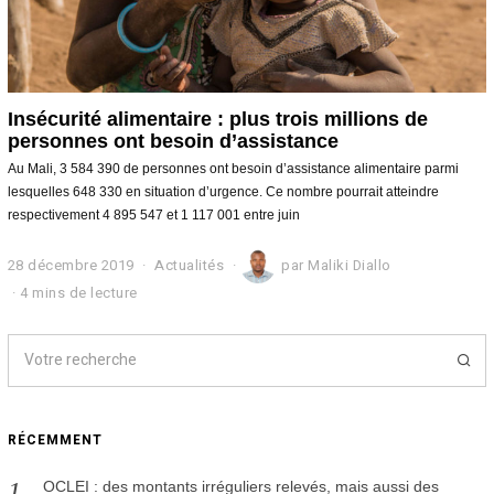
Insécurité alimentaire : plus trois millions de
personnes ont besoin d’assistance
Au Mali, 3 584 390 de personnes ont besoin d’assistance alimentaire parmi
lesquelles 648 330 en situation d’urgence. Ce nombre pourrait atteindre
respectivement 4 895 547 et 1 117 001 entre juin
28 décembre 2019
2
Actualités
par
Maliki Diallo
8
4 mins de lecture
d
é
c
e
m
b
r
RÉCEMMENT
e
2
0
OCLEI : des montants irréguliers relevés, mais aussi des