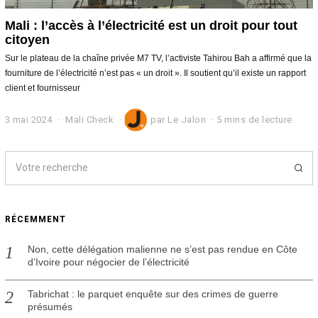
Mali : l’accès à l’électricité est un droit pour tout
citoyen
Sur le plateau de la chaîne privée M7 TV, l’activiste Tahirou Bah a affirmé que la
fourniture de l’électricité n’est pas « un droit ». Il soutient qu’il existe un rapport
client et fournisseur
3 mai 2024
3
Mali Check
par
Le Jalon
5 mins de lecture
m
a
i
2
0
2
4
RÉCEMMENT
Non, cette délégation malienne ne s’est pas rendue en Côte
d’Ivoire pour négocier de l’électricité
Tabrichat : le parquet enquête sur des crimes de guerre
présumés