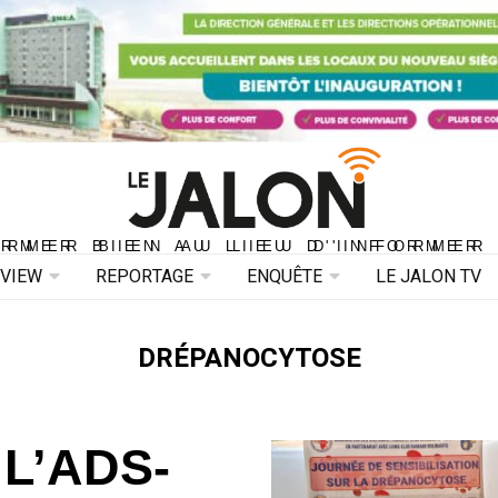
ORMER BIEN AU LIEU D'INFORMER 
ORMER BIEN AU LIEU D'INFORMER
RVIEW
REPORTAGE
ENQUÊTE
LE JALON TV
DRÉPANOCYTOSE
 L’ADS-