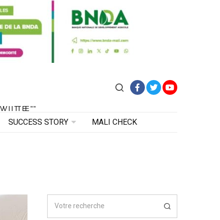
Facebook
Twitter
YouTube
VITE"
 VITE"
SUCCESS STORY
MALI CHECK