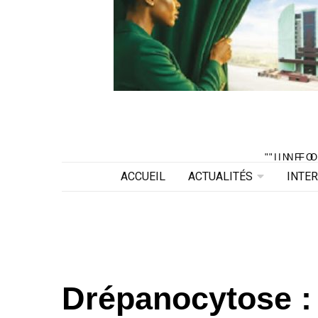
"INF
"INF
ACCUEIL
ACTUALITÉS
INTE
Drépanocytose :