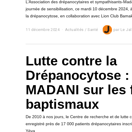
L’Association des drépanocytaires et sympathisants-Ma
journée de sensibilisation, ce mardi 10 décembre 2024, à
la drépanocytose, en collaboration avec Lion Club Bama
11 décembre 2024
1
Actualités
/
Santé
par
Le Ja
2
d
é
c
Lutte contre la
e
m
b
Drépanocytose :
r
e
2
MADANI sur les 
0
2
4
baptismaux
De 2010 à nos jours, le Centre de recherche et de lutte 
enregistré près de 17 000 patients drépanocytaires inscrit
Yéya