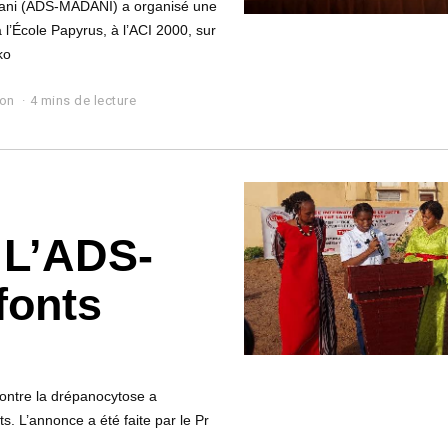
dani (ADS-MADANI) a organisé une
 l’École Papyrus, à l’ACI 2000, sur
ko
lon
4 mins de lecture
 L’ADS-
fonts
contre la drépanocytose a
s. L’annonce a été faite par le Pr