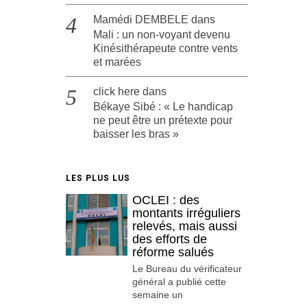
Mamédi DEMBELE
dans
Mali : un non-voyant devenu
Kinésithérapeute contre vents
et marées
click here
dans
Békaye Sibé : « Le handicap
ne peut être un prétexte pour
baisser les bras »
LES PLUS LUS
OCLEI : des
montants irréguliers
relevés, mais aussi
des efforts de
réforme salués
Le Bureau du vérificateur
général a publié cette
semaine un