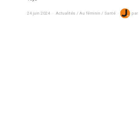
24 juin 2024
2
Actualités
/
Au féminin
/
Santé
par
5
j
u
i
n
2
0
2
4