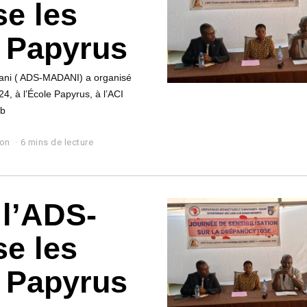
se les
e Papyrus
dani ( ADS-MADANI) a organisé
4, à l’École Papyrus, à l’ACI
ub
lon
6 mins de lecture
 l’ADS-
se les
e Papyrus