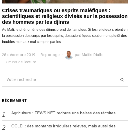
Crises traumatiques ou esprits maléfiques :
scientifiques et religieux divisés sur la possession
des hommes par les djinns
Au Mali, le phénomène des djinns prend de l’ampleur. Si les religieux croient en
la possession des corps par les esprits, des scientifiques soutiennent plutôt des
troubles mentaux mal compris par les
28 décembre 2019
2
Reportage
par
Maliki Diallo
3
7 mins de lecture
j
a
n
v
i
e
r
RÉCEMMENT
2
0
2
Agriculture : FEWS NET redoute une baisse des récoltes
0
OCLEI : des montants irréguliers relevés, mais aussi des