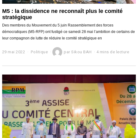
M5 : la dissidence ne reconnaît plus le comité
stratégique
Des membres du Mouvement du 5 juin Rassemblement des forces
démocratiques (M5-RFP) ont fustigé ce samedi 28 mai l’ambition de certains de
leur compagnon de lutte de réduire le comité stratégique en
29 mai 2022
2
Politique
par
Sikou BAH
4 mins de lecture
9
m
a
i
2
0
2
2