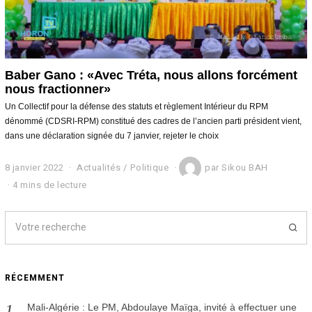
Baber Gano : «Avec Tréta, nous allons forcément
nous fractionner»
Un Collectif pour la défense des statuts et règlement Intérieur du RPM
dénommé (CDSRI-RPM) constitué des cadres de l’ancien parti président vient,
dans une déclaration signée du 7 janvier, rejeter le choix
8 janvier 2022
9
Actualités
/
Politique
par
Sikou BAH
j
4 mins de lecture
a
n
v
i
e
r
2
RÉCEMMENT
0
2
2
Mali-Algérie : Le PM, Abdoulaye Maïga, invité à effectuer une