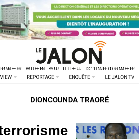
ORMER BIEN AU LIEU D'INFORMER 
ORMER BIEN AU LIEU D'INFORMER
RVIEW
REPORTAGE
ENQUÊTE
LE JALON TV
DIONCOUNDA TRAORÉ
terrorisme