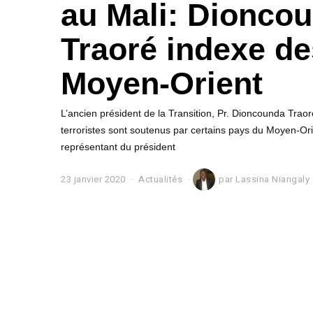
au Mali: Dionco
Traoré indexe d
Moyen-Orient
L’ancien président de la Transition, Pr. Dioncounda Traoré
terroristes sont soutenus par certains pays du Moyen-Orie
représentant du président
23 janvier 2020
2
Actualités
par
Lassina Niangaly
3
j
a
n
v
i
e
r
2
0