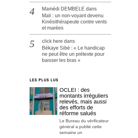
Mamédi DEMBELE
dans
Mali : un non-voyant devenu
Kinésithérapeute contre vents
et marées
click here
dans
Békaye Sibé : « Le handicap
ne peut être un prétexte pour
baisser les bras »
LES PLUS LUS
OCLEI : des
montants irréguliers
relevés, mais aussi
des efforts de
réforme salués
Le Bureau du vérificateur
général a publié cette
semaine un