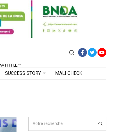
Facebook
Twitter
YouTube
VITE"
 VITE"
SUCCESS STORY
MALI CHECK