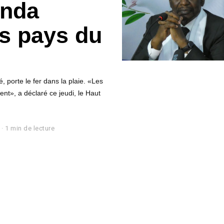
unda
es pays du
, porte le fer dans la plaie. «Les
nt», a déclaré ce jeudi, le Haut
1 min de lecture