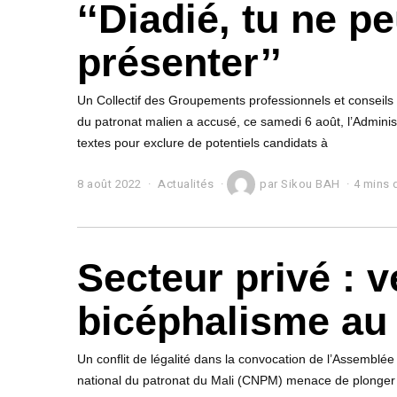
‘‘Diadié, tu ne p
présenter’’
Un Collectif des Groupements professionnels et conseil
du patronat malien a accusé, ce samedi 6 août, l’Adminis
textes pour exclure de potentiels candidats à
8 août 2022
8
Actualités
par
Sikou BAH
4 mins 
a
o
û
t
Secteur privé : v
2
0
2
bicéphalisme au
2
Un conflit de légalité dans la convocation de l’Assemblée
national du patronat du Mali (CNPM) menace de plonger l