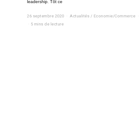
leadership. Tôt ce
26 septembre 2020
2
Actualités
/
Economie/Commerce
6
5 mins de lecture
s
e
p
t
e
m
b
r
e
2
0
2
0