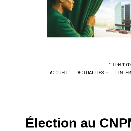
"INF
"INF
ACCUEIL
ACTUALITÉS
INTE
Élection au CNP