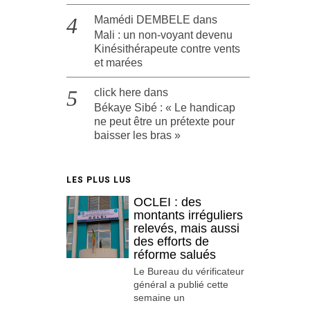
Mamédi DEMBELE
dans
Mali : un non-voyant devenu
Kinésithérapeute contre vents
et marées
click here
dans
Békaye Sibé : « Le handicap
ne peut être un prétexte pour
baisser les bras »
LES PLUS LUS
OCLEI : des
montants irréguliers
relevés, mais aussi
des efforts de
réforme salués
Le Bureau du vérificateur
général a publié cette
semaine un