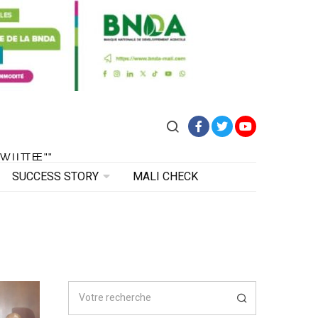
Facebook
Twitter
YouTube
VITE"
 VITE"
SUCCESS STORY
MALI CHECK