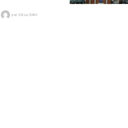
par
Sikou BAH