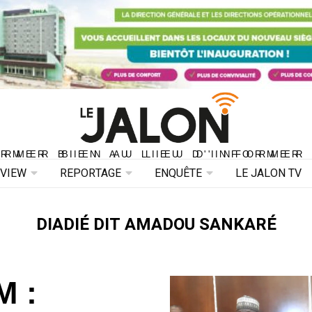
ORMER BIEN AU LIEU D'INFORMER 
ORMER BIEN AU LIEU D'INFORMER
RVIEW
REPORTAGE
ENQUÊTE
LE JALON TV
DIADIÉ DIT AMADOU SANKARÉ
M :