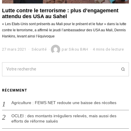
Lutte contre le terrorisme : plus d’engagement
attendu des USA au Sahel
« Les Etats-Unis sont présents au Mali pour le présent et le futur » dans la lutte
contre le terrorisme, a affirmé le jeudi l’ambassadeur des USA au Mali, Dennis
Hankins, levant ainsi l’équivoque
27 mars 2021
2
Sécurité
par
Sikou BAH
4 mins de lecture
7
m
a
r
s
2
0
RÉCEMMENT
2
1
Agriculture : FEWS NET redoute une baisse des récoltes
OCLEI : des montants irréguliers relevés, mais aussi des
efforts de réforme salués