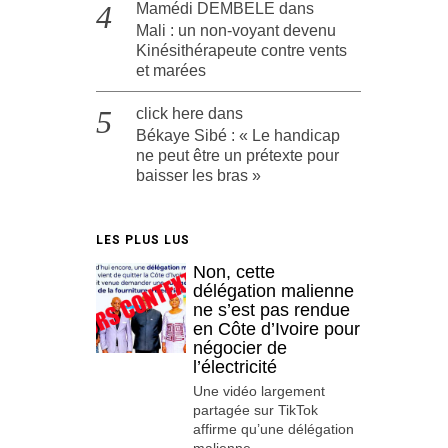
Mamédi DEMBELE
dans
Mali : un non-voyant devenu
Kinésithérapeute contre vents
et marées
click here
dans
Békaye Sibé : « Le handicap
ne peut être un prétexte pour
baisser les bras »
LES PLUS LUS
Non, cette
délégation malienne
ne s’est pas rendue
en Côte d’Ivoire pour
négocier de
l’électricité
Une vidéo largement
partagée sur TikTok
affirme qu’une délégation