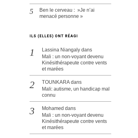
Ben le cerveau : »Je n’ai
menacé personne »
ILS (ELLES) ONT RÉAGI
Lassina Niangaly
dans
Mali : un non-voyant devenu
Kinésithérapeute contre vents
et marées
TOUNKARA
dans
Mali: autisme, un handicap mal
connu
Mohamed
dans
Mali : un non-voyant devenu
Kinésithérapeute contre vents
et marées