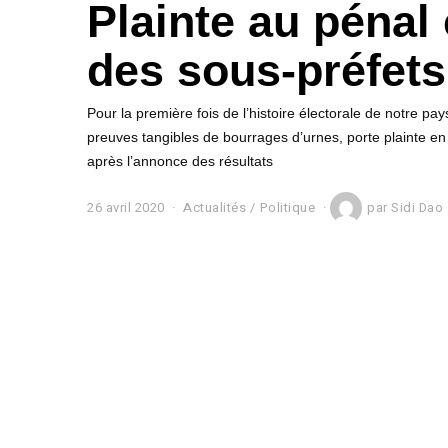
Plainte au pénal
des sous-préfets
Pour la première fois de l’histoire électorale de notre pay
preuves tangibles de bourrages d’urnes, porte plainte en 
après l’annonce des résultats
26 avril 2020
2
Actualités
/
Politique
par
Sidi Dao
7
a
v
r
i
l
2
0
2
0