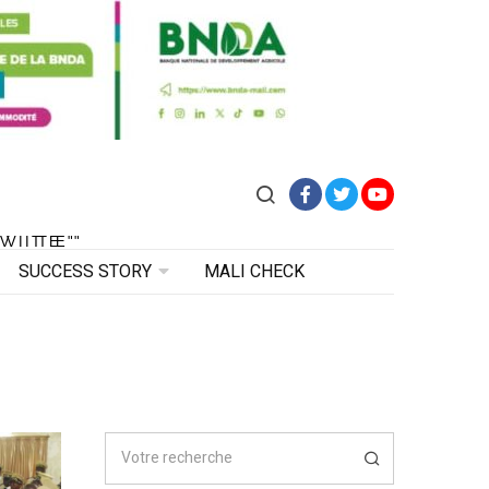
Facebook
Twitter
YouTube
VITE"
 VITE"
SUCCESS STORY
MALI CHECK