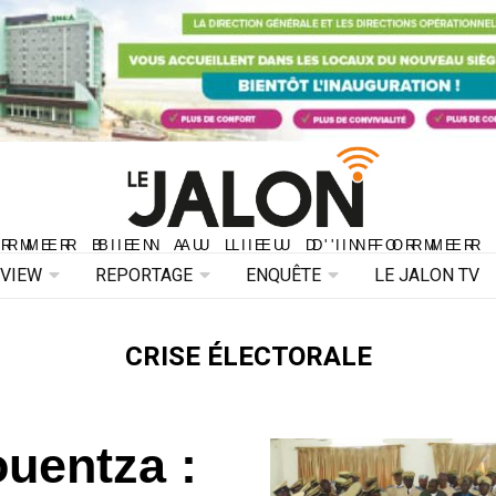
ORMER BIEN AU LIEU D'INFORMER 
ORMER BIEN AU LIEU D'INFORMER
RVIEW
REPORTAGE
ENQUÊTE
LE JALON TV
CRISE ÉLECTORALE
ouentza :