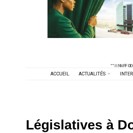
"INF
"INF
ACCUEIL
ACTUALITÉS
INTE
Législatives à D