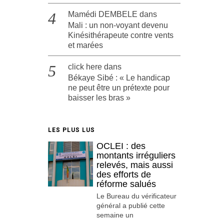
Mamédi DEMBELE
dans
Mali : un non-voyant devenu
Kinésithérapeute contre vents
et marées
click here
dans
Békaye Sibé : « Le handicap
ne peut être un prétexte pour
baisser les bras »
LES PLUS LUS
OCLEI : des
montants irréguliers
relevés, mais aussi
des efforts de
réforme salués
Le Bureau du vérificateur
général a publié cette
semaine un