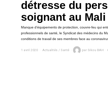
détresse du per
soignant au Mali
Manque d’équipements de protection, couvre-feu qui en
professionnels de santé, le Syndicat des médecins du M
conditions de travail de ses membres face au coronaviru
1 avril 2020
1
Actualités
/
Santé
par
Sikou BAH
a
v
r
i
l
2
0
2
0