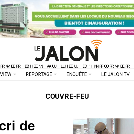
ORMER BIEN AU LIEU D'INFORMER 
ORMER BIEN AU LIEU D'INFORMER
RVIEW
REPORTAGE
ENQUÊTE
LE JALON TV
COUVRE-FEU
cri de