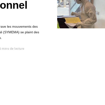
sonnel
trave les mouvements des
ali (SYMEMA) se plaint des
s.
6 mins de lecture