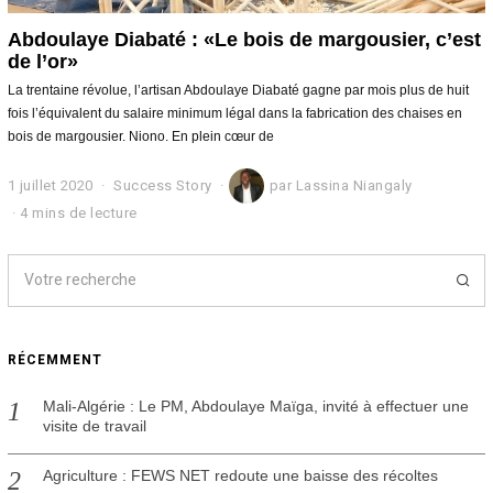
Abdoulaye Diabaté : «Le bois de margousier, c’est
de l’or»
La trentaine révolue, l’artisan Abdoulaye Diabaté gagne par mois plus de huit
fois l’équivalent du salaire minimum légal dans la fabrication des chaises en
bois de margousier. Niono. En plein cœur de
1 juillet 2020
1
Success Story
par
Lassina Niangaly
j
4 mins de lecture
u
i
l
l
e
t
2
RÉCEMMENT
0
2
0
Mali-Algérie : Le PM, Abdoulaye Maïga, invité à effectuer une
visite de travail
Agriculture : FEWS NET redoute une baisse des récoltes