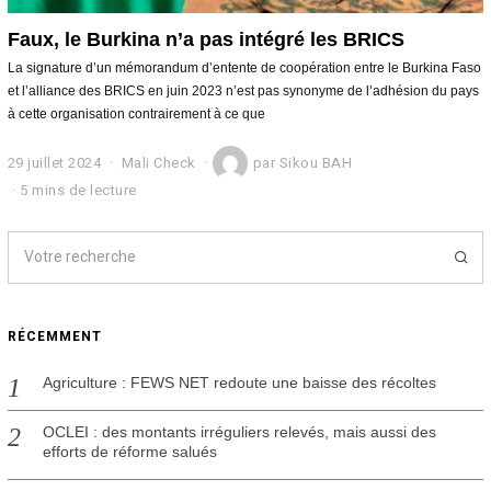
Faux, le Burkina n’a pas intégré les BRICS
La signature d’un mémorandum d’entente de coopération entre le Burkina Faso
et l’alliance des BRICS en juin 2023 n’est pas synonyme de l’adhésion du pays
à cette organisation contrairement à ce que
29 juillet 2024
2
Mali Check
par
Sikou BAH
9
5 mins de lecture
j
u
i
l
l
e
t
RÉCEMMENT
2
0
2
Agriculture : FEWS NET redoute une baisse des récoltes
4
OCLEI : des montants irréguliers relevés, mais aussi des
efforts de réforme salués