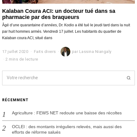
Kalaban Coura ACI: un docteur tué dans sa
pharmacie par des braqueurs
Âgé d’une quarantaine d’années, Dr. Kodio a été tué le jeudi tard dans la nuit
par huit hommes armés. Vendredi 17 juillet. Les habitants du quartier de
Kalaban coura ACI, situé dans
17 juillet 2020
1
Faits divers
par
Lassina Niangaly
7
2 mins de lecture
j
u
i
l
l
e
t
RÉCEMMENT
2
0
2
Agriculture : FEWS NET redoute une baisse des récoltes
0
OCLEI : des montants irréguliers relevés, mais aussi des
efforts de réforme salués