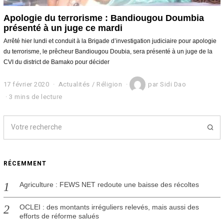
Apologie du terrorisme : Bandiougou Doumbia
présenté à un juge ce mardi
Arrêté hier lundi et conduit à la Brigade d’investigation judiciaire pour apologie
du terrorisme, le prêcheur Bandiougou Doubia, sera présenté à un juge de la
CVI du district de Bamako pour décider
17 février 2020
1
Actualités
/
Réligion
par
Sidi Dao
7
3 mins de lecture
f
é
v
r
i
e
r
RÉCEMMENT
2
0
2
Agriculture : FEWS NET redoute une baisse des récoltes
0
OCLEI : des montants irréguliers relevés, mais aussi des
efforts de réforme salués