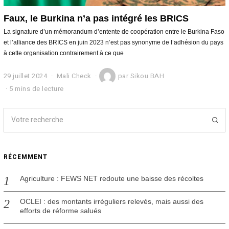
Faux, le Burkina n’a pas intégré les BRICS
La signature d’un mémorandum d’entente de coopération entre le Burkina Faso
et l’alliance des BRICS en juin 2023 n’est pas synonyme de l’adhésion du pays
à cette organisation contrairement à ce que
29 juillet 2024
2
Mali Check
par
Sikou BAH
9
5 mins de lecture
j
u
i
l
l
e
t
RÉCEMMENT
2
0
2
Agriculture : FEWS NET redoute une baisse des récoltes
4
OCLEI : des montants irréguliers relevés, mais aussi des
efforts de réforme salués